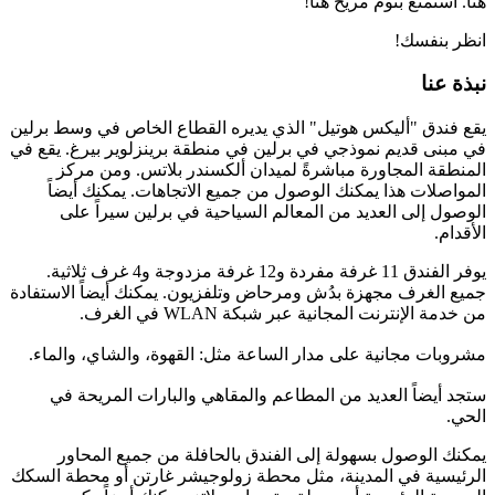
هنا. استمتع بنوم مريح هنا!
انظر بنفسك!
نبذة عنا
يقع فندق "أليكس هوتيل" الذي يديره القطاع الخاص في وسط برلين
في مبنى قديم نموذجي في برلين في منطقة برينزلوير بيرغ. يقع في
المنطقة المجاورة مباشرةً لميدان ألكسندر بلاتس. ومن مركز
المواصلات هذا يمكنك الوصول من جميع الاتجاهات. يمكنك أيضاً
الوصول إلى العديد من المعالم السياحية في برلين سيراً على
الأقدام.
يوفر الفندق 11 غرفة مفردة و12 غرفة مزدوجة و4 غرف ثلاثية.
جميع الغرف مجهزة بدُش ومرحاض وتلفزيون. يمكنك أيضاً الاستفادة
من خدمة الإنترنت المجانية عبر شبكة WLAN في الغرف.
مشروبات مجانية على مدار الساعة مثل: القهوة، والشاي، والماء.
ستجد أيضاً العديد من المطاعم والمقاهي والبارات المريحة في
الحي.
يمكنك الوصول بسهولة إلى الفندق بالحافلة من جميع المحاور
الرئيسية في المدينة، مثل محطة زولوجيشر غارتن أو محطة السكك