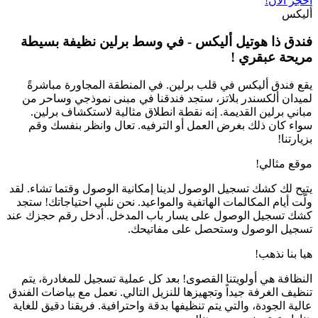
احجز الآن!
أليكس
فندق ذا هوتيل أليكس -
في وسط برلين
نظيفة
بسيطة
مريحة
عبقري
!
يقع فندق أليكس في قلب برلين. في المنطقة المجاورة مباشرةً
لميدان ألكسندر بلاتز، ستجد فندقنا في مبنى نموذجي وساحر من
مباني برلين القديمة. إنه نقطة انطلاق مثالية لاستكشاف برلين.
سواء كان ذلك بغرض العمل أو الترفيه. تعال وانظر بنفسك وقم
بزيارتنا!
موقع مثالي!
يتيح لك كشك تسجيل الوصول لدينا إمكانية الوصول وقتما تشاء. لقد
ولّت أيام المكالمات الهاتفية والمواعيد. نحن نلبي احتياجاتك! ستجد
كشك تسجيل الوصول على يسار باب المدخل. أدخل رقم حجزك عند
تسجيل الوصول وستحصل على مفاتيحك.
هيا بنا نذهب!
النظافة هي أولويتنا القصوى! بعد كل عملية تسجيل للمغادرة، يتم
تنظيف الغرفة جيداً وتجهيزها للنزيل التالي. نعمل مع بياضات الفندق
عالية الجودة، والتي يتم تنظيفها بدقة واحترافية. فريقنا دقيق للغاية