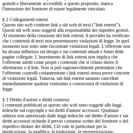
gratuiti e liberamente accessibili; a questo proposito, manca
l'intenzione del fornitore di essere legalmente vincolato.
§ 2 Collegamenti esterni
Questo sito web contiene link a siti web di terzi ("link esterni").
Questi siti web sono soggetti alla responsabilità dei rispettivi gestori.
Al momento della creazione dei link esterni, il provider ha verificato
che i contenuti di terzi non presentassero violazioni di legge. In quel
momento non sono state riscontrate violazioni legali. L'offerente non
ha alcuna influenza sul design e sui contenuti attuali e futuri delle
pagine collegate. L'inserimento di link esterni non implica che
l'offerente adotti come propri i contenuti che si celano dietro il
riferimento o il link. Non si può ragionevolmente pretendere che
l'offerente controlli costantemente i link esterni senza prove concrete
di violazioni legali. Tuttavia, tali link esterni saranno cancellati
immediatamente qualora venissimo a conoscenza di violazioni di
legge.
§ 3 Diritto d'autore e diritti connessi
I contenuti pubblicati su questo sito web sono soggetti alle leggi
tedesche sul copyright e sui diritti d'autore accessori. Qualsiasi
utilizzo non autorizzato dalle leggi tedesche sul diritto d'autore e sui
diritti accessori richiede il previo consenso scritto del fornitore o del
rispettivo titolare dei diritti. Ciò vale in particolare per la
duplicazione, la modifica, la traduzione, la memorizzazione,